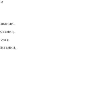
то
живании.
ования.
тоять
живании,