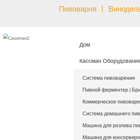
Пивоварня 丨 Винодель
Дом
Кассман Оборудовани
Система пивоварения
Пивной ферментер | Бри
Коммерческое пивоваре
Система домашнего пи
Машина для розлива пи
Машина для консервиро