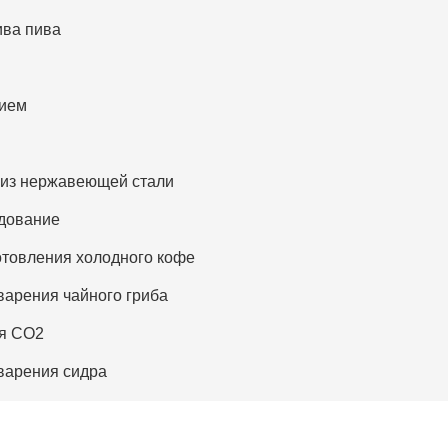
ива пива
нием
 из нержавеющей стали
дование
отовления холодного кофе
варения чайного гриба
ия CO2
варения сидра