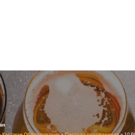
ан
»
Кассман Оборудование
»
Система пивоварения
»
10 B