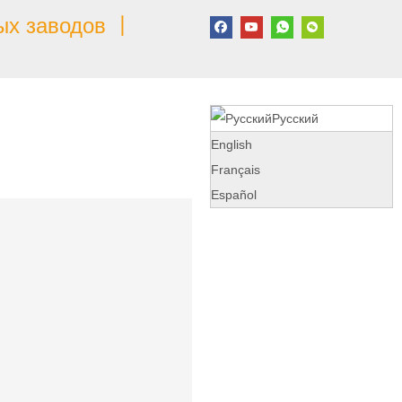
ых заводов 丨
Pусский
English
Français
Español