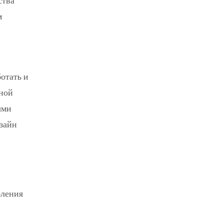
ства
м
отать и
нной
ыми
изайн
бления
,