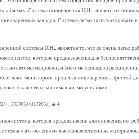
. Эта пивоваренная система предназначена для производ
их объемах. Система пивоварения 10HL является отличны
 пивоваренных заводов. Система легко эксплуатировать и
енной системы 10HL является то, что ее очень легко раб
 компонентов, которые предназначены для беспрепятстве
ностью автоматизирован, и система оснащена расширенн
облегчают мониторинг процесса пивоварения. Простой д
высокого качества с минимальными усилиями.
ная система, которая предназначена для снижения потре
системы изготовлены из высококачественных материалов