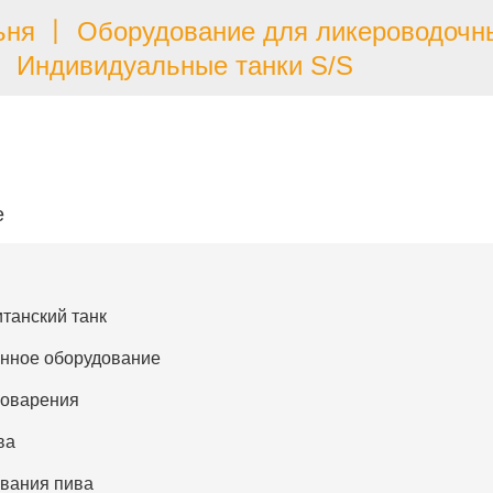
ня 丨 Оборудование для ликероводочн
Индивидуальные танки S/S
е
танский танк
нное оборудование
воварения
ва
вания пива