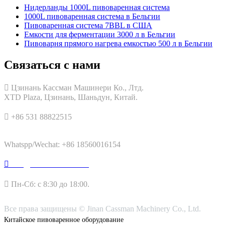
Нидерланды 1000L пивоваренная система
1000L пивоваренная система в Бельгии
Пивоваренная система 7BBL в США
Емкости для ферментации 3000 л в Бельгии
Пивоварня прямого нагрева емкостью 500 л в Бельгии
Связаться с нами

Цзинань Кассман Машинери Ко., Лтд.
XTD Plaza, Цзинань, Шаньдун, Китай.

+86 531 88822515
Whatspp/Wechat: +86 18560016154

info@cassmanbrew.com

Пн-Сб: с 8:30 до 18:00.
Все права защищены © Jinan Cassman Machinery Co., Ltd.
Китайское пивоваренное оборудование