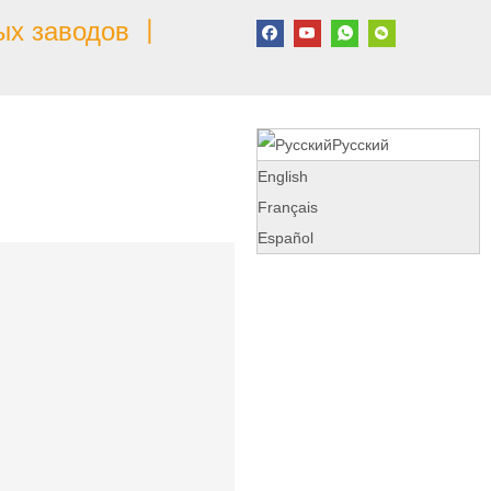
ых заводов 丨
Pусский
English
Français
Español