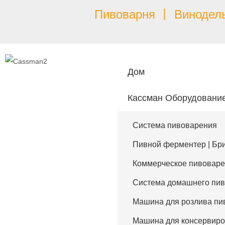
Пивоварня 丨 Винодель
Дом
Кассман Оборудовани
Система пивоварения
Пивной ферментер | Бри
Коммерческое пивоваре
Система домашнего пи
Машина для розлива пи
Машина для консервиро