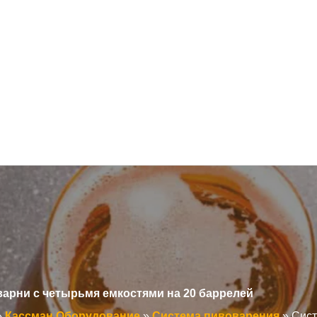
арни с четырьмя емкостями на 20 баррелей
»
Кассман Оборудование
»
Система пивоварения
»
Сист