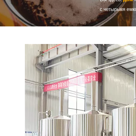
с четырьмя емк