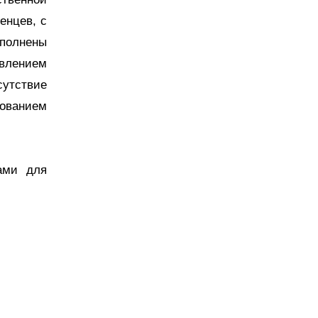
енцев, с
полнены
авлением
сутствие
зованием
ами для