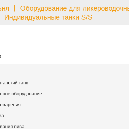
ня 丨 Оборудование для ликероводочн
Индивидуальные танки S/S
е
танский танк
нное оборудование
воварения
ва
вания пива