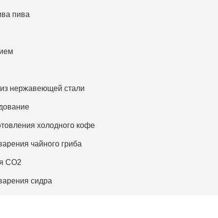
ива пива
нием
 из нержавеющей стали
дование
отовления холодного кофе
варения чайного гриба
ия CO2
варения сидра