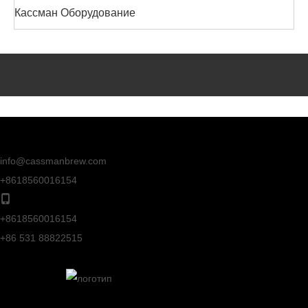
Кассман Оборудование
info@cassmanbrew.com
+8618560016154
+8618560016154
+86 531 88822515