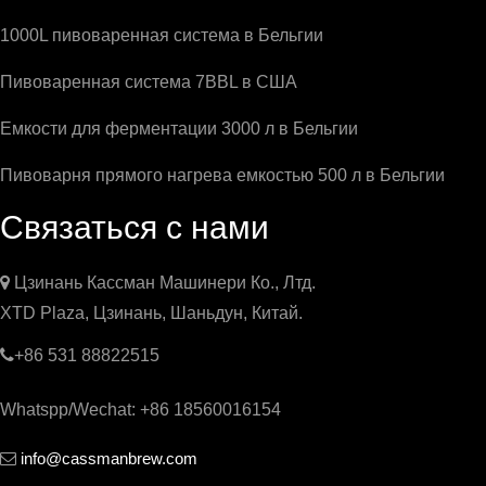
1000L пивоваренная система в Бельгии
Пивоваренная система 7BBL в США
Емкости для ферментации 3000 л в Бельгии
Пивоварня прямого нагрева емкостью 500 л в Бельгии
Связаться с нами

Цзинань Кассман Машинери Ко., Лтд.
XTD Plaza, Цзинань, Шаньдун, Китай.

+86 531 88822515
Whatspp/Wechat: +86 18560016154
info@cassmanbrew.com
