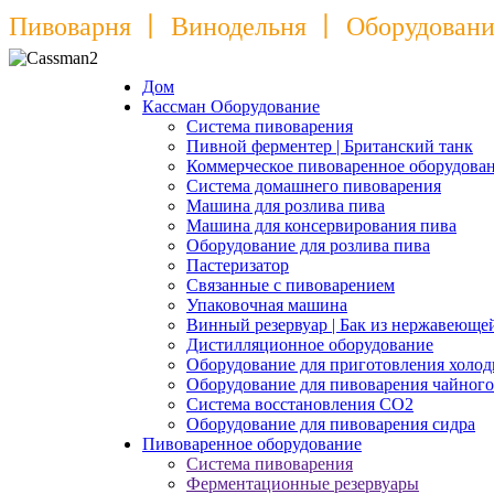
Пивоварня 丨 Винодельня 丨 Оборудование
Дом
Кассман Оборудование
Система пивоварения
Пивной ферментер | Британский танк
Коммерческое пивоваренное оборудова
Система домашнего пивоварения
Машина для розлива пива
Машина для консервирования пива
Оборудование для розлива пива
Пастеризатор
Связанные с пивоварением
Упаковочная машина
Винный резервуар | Бак из нержавеюще
Дистилляционное оборудование
Оборудование для приготовления холод
Оборудование для пивоварения чайного
Система восстановления CO2
Оборудование для пивоварения сидра
Пивоваренное оборудование
Система пивоварения
Ферментационные резервуары