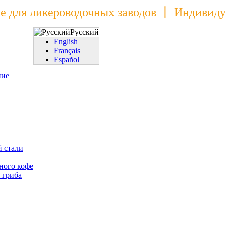
 для ликероводочных заводов 丨 Индивиду
Pусский
English
Français
Español
ние
й стали
ного кофе
 гриба