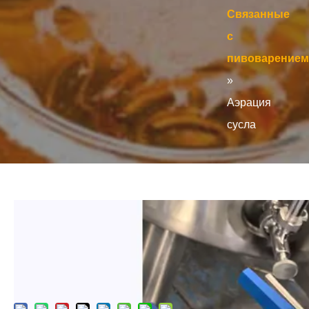
Связанные
с
пивоварением
»
Аэрация
сусла
Аэрация сусла
Запрос цены
Добавить в корзину