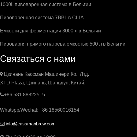
1000L пивоваренная система в Бельгии
Пивоваренная система 7BBL в США
Емкости для ферментации 3000 л в Бельгии
Пивоварня прямого нагрева емкостью 500 л в Бельгии
Связаться с нами

Цзинань Кассман Машинери Ко., Лтд.
XTD Plaza, Цзинань, Шаньдун, Китай.

+86 531 88822515
Whatspp/Wechat: +86 18560016154
info@cassmanbrew.com
