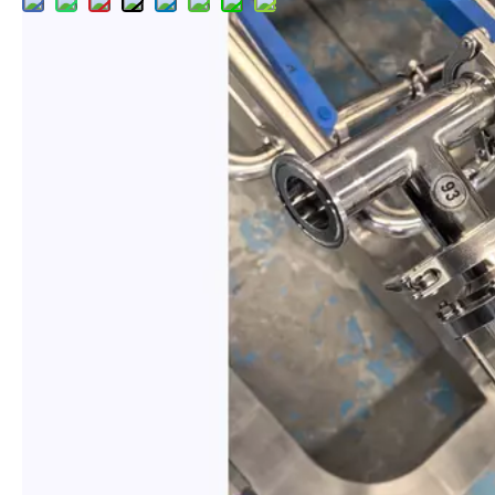
Описание продукта
предыдущий:
следующий:
Для получения профессионального решения
для пивоварни и точного предложения,
пожалуйста, отправьте запрос ниже.
Запрос на квоту
Отправлять