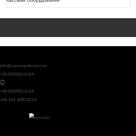
Кассман Оборудование
info@cassmanbrew.com
+8618560016154
+8618560016154
+86 531 88822515